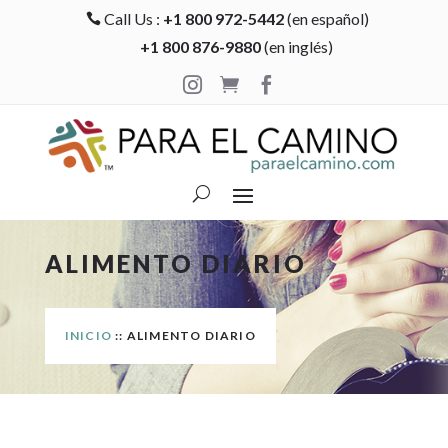
Call Us :
+1 800 972-5442
(en español)

+1 800 876-9880
(en inglés)



ALIMENTO DIARIO
INICIO
:: ALIMENTO DIARIO