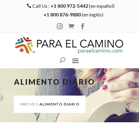
Call Us :
+1 800 972-5442
(en español)

+1 800 876-9880
(en inglés)



ALIMENTO DIARIO
INICIO
:: ALIMENTO DIARIO