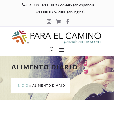
Call Us :
+1 800 972-5442
(en español)

+1 800 876-9880
(en inglés)



ALIMENTO DIARIO
INICIO
:: ALIMENTO DIARIO