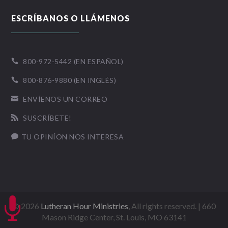
ESCRÍBANOS O LLÁMENOS
800-972-5442 (EN ESPAÑOL)

800-876-9880 (EN INGLÉS)

ENVÍENOS UN CORREO

SUSCRÍBETE!

TU OPINÍON NOS INTERESA


©
2026
Lutheran Hour Ministries
, All rights reserved. | 660
Mason Ridge Center, St. Louis, MO 63141