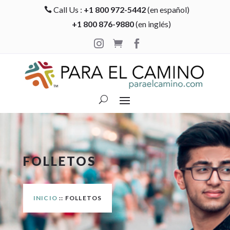
Call Us :
+1 800 972-5442
(en español)

+1 800 876-9880
(en inglés)



FOLLETOS
INICIO
:: FOLLETOS