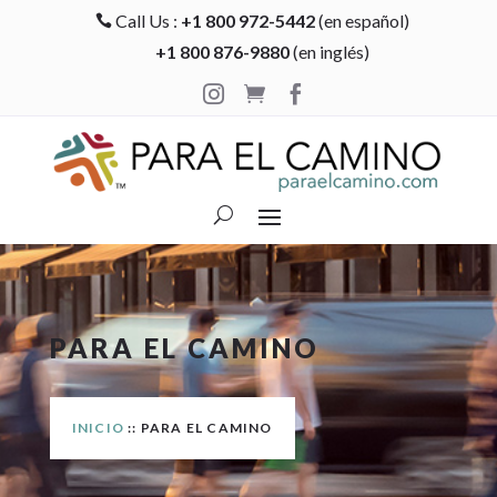
Call Us :
+1 800 972-5442
(en español)

+1 800 876-9880
(en inglés)



PARA EL CAMINO
INICIO
:: PARA EL CAMINO