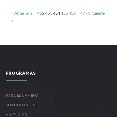
« Anterior
1
…
452
453
454
455
456
…
477
Siguiente
»
PROGRAMAS
PARA EL CAMINO
SENTIDO LATINO
VIVENCIAR