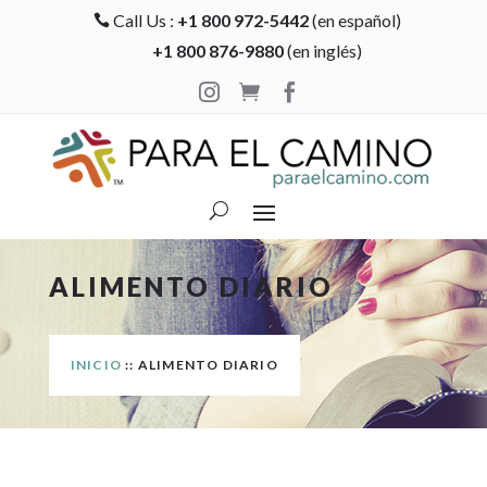
Call Us :
+1 800 972-5442
(en español)

+1 800 876-9880
(en inglés)



ALIMENTO DIARIO
INICIO
:: ALIMENTO DIARIO