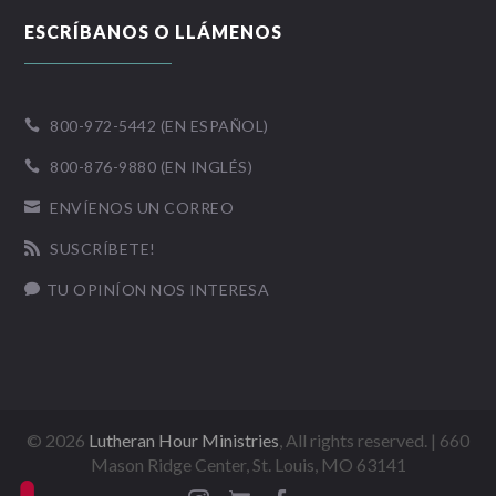
ESCRÍBANOS O LLÁMENOS
800-972-5442 (EN ESPAÑOL)

800-876-9880 (EN INGLÉS)

ENVÍENOS UN CORREO

SUSCRÍBETE!

TU OPINÍON NOS INTERESA

©
2026
Lutheran Hour Ministries
, All rights reserved. | 660
Mason Ridge Center, St. Louis, MO 63141