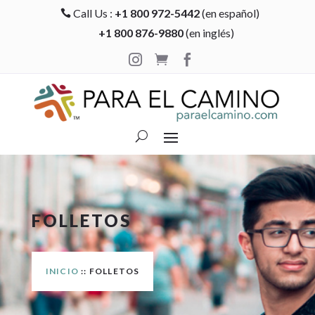
Call Us :
+1 800 972-5442
(en español)

+1 800 876-9880
(en inglés)



FOLLETOS
INICIO
:: FOLLETOS