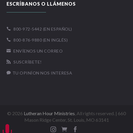
ESCRÍBANOS O LLÁMENOS
800-972-5442 (EN ESPAÑOL)

800-876-9880 (EN INGLÉS)

ENVÍENOS UN CORREO

SUSCRÍBETE!

TU OPINÍON NOS INTERESA

©
2026
Lutheran Hour Ministries
, All rights reserved. | 660
Mason Ridge Center, St. Louis, MO 63141



