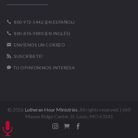
800-972-5442 (EN ESPAÑOL)

800-876-9880 (EN INGLÉS)

ENVÍENOS UN CORREO

SUSCRÍBETE!

TU OPINÍON NOS INTERESA

©
2026
Lutheran Hour Ministries
, All rights reserved. | 660
Mason Ridge Center, St. Louis, MO 63141



