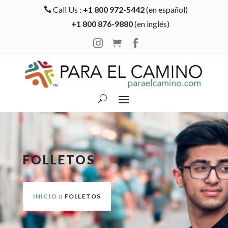
Call Us :
+1 800 972-5442
(en español)

+1 800 876-9880
(en inglés)



FOLLETOS
INICIO
:: FOLLETOS