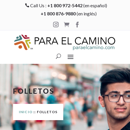
Call Us :
+1 800 972-5442
(en español)

+1 800 876-9880
(en inglés)



FOLLETOS
INICIO
:: FOLLETOS