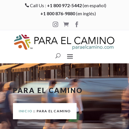
Call Us :
+1 800 972-5442
(en español)

+1 800 876-9880
(en inglés)



PARA EL CAMINO
INICIO
:: PARA EL CAMINO