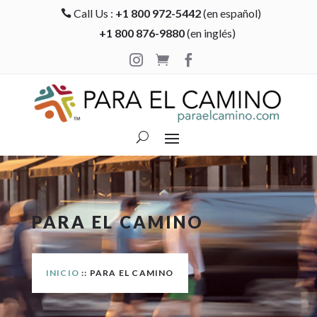
Call Us :
+1 800 972-5442
(en español)

+1 800 876-9880
(en inglés)



PARA EL CAMINO
INICIO
:: PARA EL CAMINO