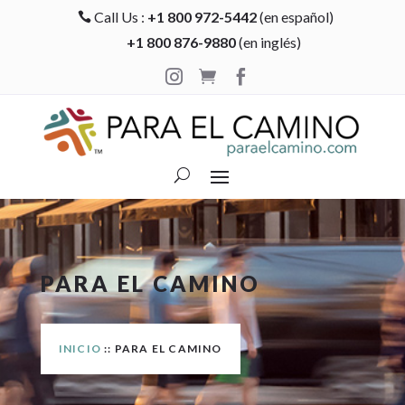
Call Us :
+1 800 972-5442
(en español)

+1 800 876-9880
(en inglés)



PARA EL CAMINO
INICIO
:: PARA EL CAMINO