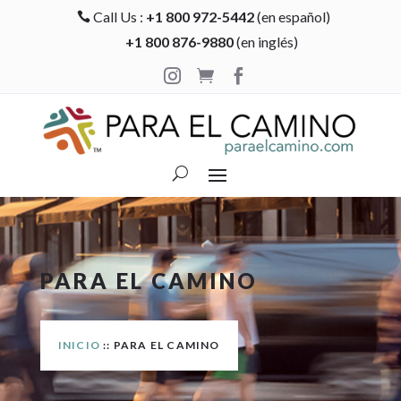
Call Us :
+1 800 972-5442
(en español)

+1 800 876-9880
(en inglés)



PARA EL CAMINO
INICIO
:: PARA EL CAMINO