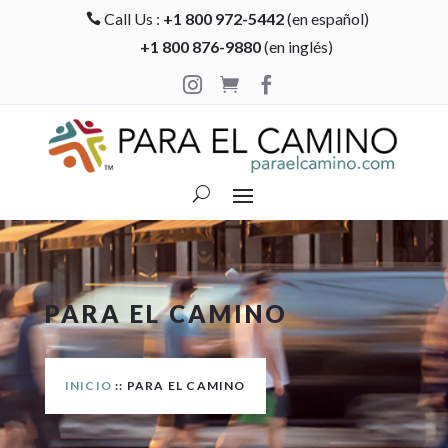
Call Us :
+1 800 972-5442
(en español)

+1 800 876-9880
(en inglés)



PARA EL CAMINO
INICIO
:: PARA EL CAMINO