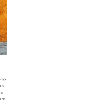
como
ero
cer
l de