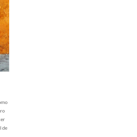
como
ero
cer
l de