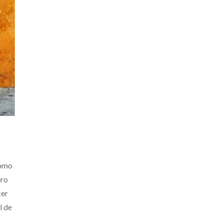
como
ero
cer
l de