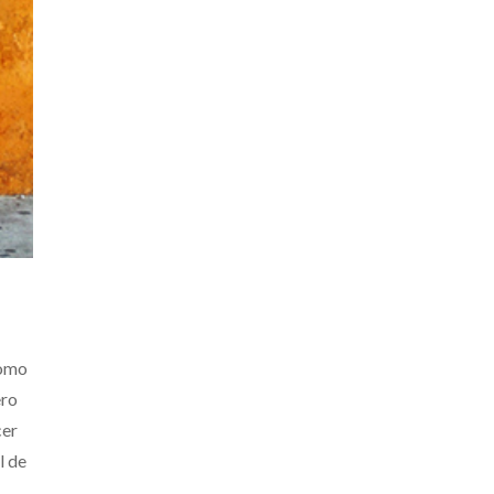
como
ero
cer
l de