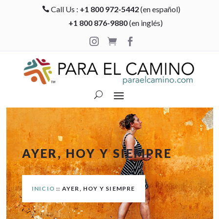
Call Us :
+1 800 972-5442
(en español)

+1 800 876-9880
(en inglés)



AYER, HOY Y SIEMPRE
INICIO
:: AYER, HOY Y SIEMPRE