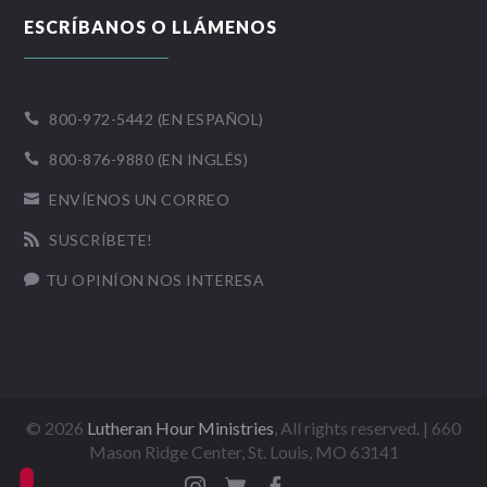
ESCRÍBANOS O LLÁMENOS
800-972-5442 (EN ESPAÑOL)

800-876-9880 (EN INGLÉS)

ENVÍENOS UN CORREO

SUSCRÍBETE!

TU OPINÍON NOS INTERESA

©
2026
Lutheran Hour Ministries
, All rights reserved. | 660
Mason Ridge Center, St. Louis, MO 63141


