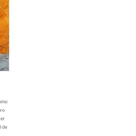
como
ero
cer
l de