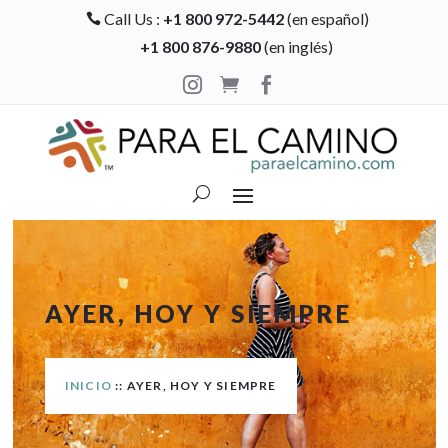
Call Us :
+1 800 972-5442
(en español)

+1 800 876-9880
(en inglés)



AYER, HOY Y SIEMPRE
INICIO
:: AYER, HOY Y SIEMPRE