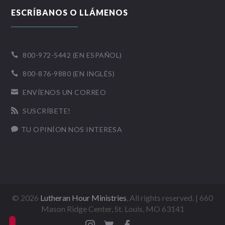
ESCRÍBANOS O LLÁMENOS
800-972-5442 (EN ESPAÑOL)

800-876-9880 (EN INGLÉS)

ENVÍENOS UN CORREO

SUSCRÍBETE!

TU OPINÍON NOS INTERESA

©
2026
Lutheran Hour Ministries
, All rights reserved. | 660
Mason Ridge Center, St. Louis, MO 63141


