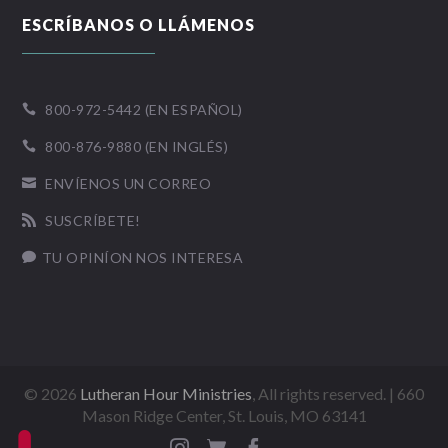
ESCRÍBANOS O LLÁMENOS
800-972-5442 (EN ESPAÑOL)

800-876-9880 (EN INGLÉS)

ENVÍENOS UN CORREO

SUSCRÍBETE!

TU OPINÍON NOS INTERESA

©
2026
Lutheran Hour Ministries
, All rights reserved. | 660
Mason Ridge Center, St. Louis, MO 63141


