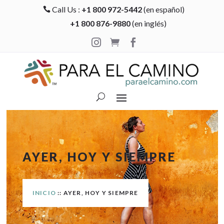
Call Us :
+1 800 972-5442
(en español)

+1 800 876-9880
(en inglés)



AYER, HOY Y SIEMPRE
INICIO
:: AYER, HOY Y SIEMPRE