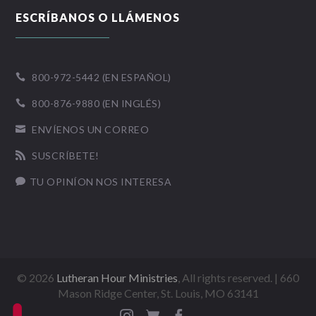
ESCRÍBANOS O LLÁMENOS
800-972-5442 (EN ESPAÑOL)

800-876-9880 (EN INGLÉS)

ENVÍENOS UN CORREO

SUSCRÍBETE!

TU OPINÍON NOS INTERESA

©
2026
Lutheran Hour Ministries
, All rights reserved. | 660
Mason Ridge Center, St. Louis, MO 63141


