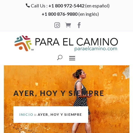
Call Us :
+1 800 972-5442
(en español)

+1 800 876-9880
(en inglés)



AYER, HOY Y SIEMPRE
INICIO
:: AYER, HOY Y SIEMPRE