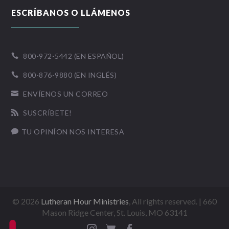
ESCRÍBANOS O LLÁMENOS
800-972-5442 (EN ESPAÑOL)

800-876-9880 (EN INGLÉS)

ENVÍENOS UN CORREO

SUSCRÍBETE!

TU OPINÍON NOS INTERESA

©
2026
Lutheran Hour Ministries
, All rights reserved. | 660
Mason Ridge Center, St. Louis, MO 63141


