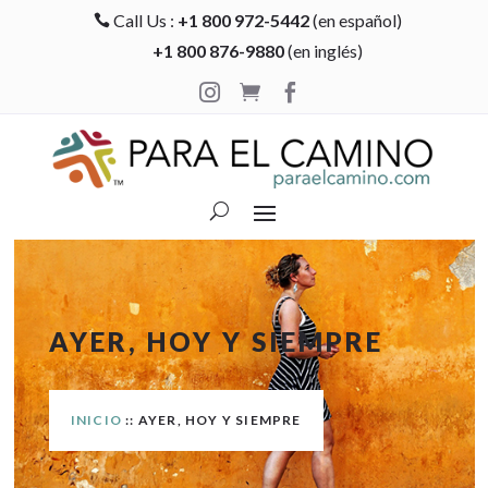
Call Us :
+1 800 972-5442
(en español)

+1 800 876-9880
(en inglés)



AYER, HOY Y SIEMPRE
INICIO
:: AYER, HOY Y SIEMPRE