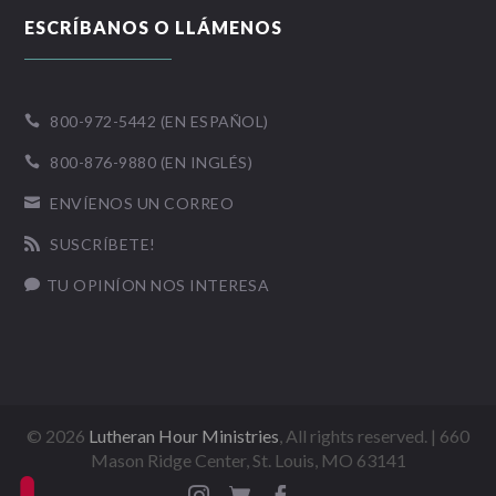
ESCRÍBANOS O LLÁMENOS
800-972-5442 (EN ESPAÑOL)

800-876-9880 (EN INGLÉS)

ENVÍENOS UN CORREO

SUSCRÍBETE!

TU OPINÍON NOS INTERESA

©
2026
Lutheran Hour Ministries
, All rights reserved. | 660
Mason Ridge Center, St. Louis, MO 63141


