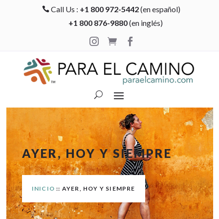
Call Us :
+1 800 972-5442
(en español)

+1 800 876-9880
(en inglés)



AYER, HOY Y SIEMPRE
INICIO
:: AYER, HOY Y SIEMPRE