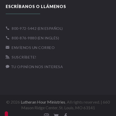
ESCRÍBANOS O LLÁMENOS
800-972-5442 (EN ESPAÑOL)

800-876-9880 (EN INGLÉS)

ENVÍENOS UN CORREO

SUSCRÍBETE!

TU OPINÍON NOS INTERESA

©
2026
Lutheran Hour Ministries
, All rights reserved. | 660
Mason Ridge Center, St. Louis, MO 63141


