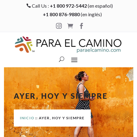
Call Us :
+1 800 972-5442
(en español)

+1 800 876-9880
(en inglés)



AYER, HOY Y SIEMPRE
INICIO
:: AYER, HOY Y SIEMPRE