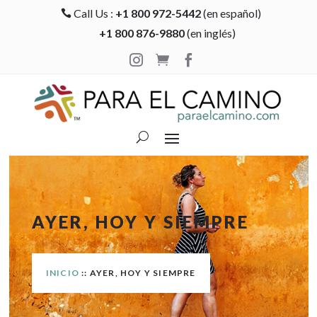
Call Us :
+1 800 972-5442
(en español)

+1 800 876-9880
(en inglés)



AYER, HOY Y SIEMPRE
INICIO
:: AYER, HOY Y SIEMPRE