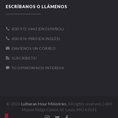
ESCRÍBANOS O LLÁMENOS
800-972-5442 (EN ESPAÑOL)

800-876-9880 (EN INGLÉS)

ENVÍENOS UN CORREO

SUSCRÍBETE!

TU OPINÍON NOS INTERESA

©
2026
Lutheran Hour Ministries
, All rights reserved. | 660
Mason Ridge Center, St. Louis, MO 63141


