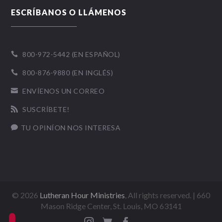
ESCRÍBANOS O LLÁMENOS
800-972-5442 (EN ESPAÑOL)

800-876-9880 (EN INGLÉS)

ENVÍENOS UN CORREO

SUSCRÍBETE!

TU OPINÍON NOS INTERESA

©
2026
Lutheran Hour Ministries
, All rights reserved. | 660
Mason Ridge Center, St. Louis, MO 63141


