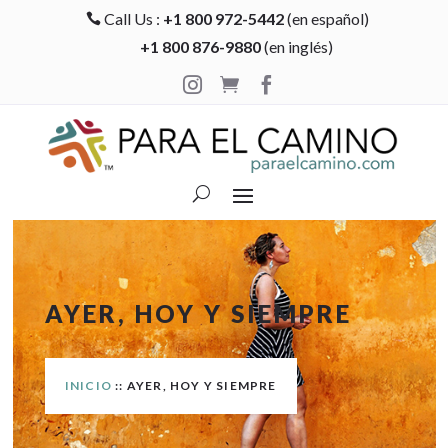
Call Us :
+1 800 972-5442
(en español)

+1 800 876-9880
(en inglés)



AYER, HOY Y SIEMPRE
INICIO
:: AYER, HOY Y SIEMPRE