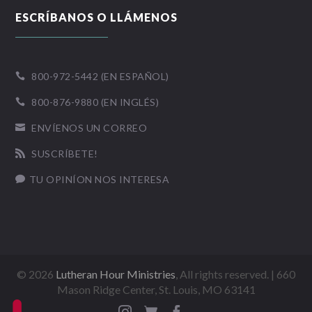
ESCRÍBANOS O LLÁMENOS
800-972-5442 (EN ESPAÑOL)

800-876-9880 (EN INGLÉS)

ENVÍENOS UN CORREO

SUSCRÍBETE!

TU OPINÍON NOS INTERESA

©
2026
Lutheran Hour Ministries
, All rights reserved. | 660
Mason Ridge Center, St. Louis, MO 63141


