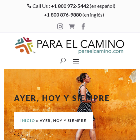
Call Us :
+1 800 972-5442
(en español)

+1 800 876-9880
(en inglés)



AYER, HOY Y SIEMPRE
INICIO
:: AYER, HOY Y SIEMPRE