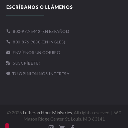
ESCRÍBANOS O LLÁMENOS
800-972-5442 (EN ESPAÑOL)

800-876-9880 (EN INGLÉS)

ENVÍENOS UN CORREO

SUSCRÍBETE!

TU OPINÍON NOS INTERESA

©
2026
Lutheran Hour Ministries
, All rights reserved. | 660
Mason Ridge Center, St. Louis, MO 63141


