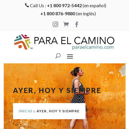
Call Us :
+1 800 972-5442
(en español)

+1 800 876-9880
(en inglés)



AYER, HOY Y SIEMPRE
INICIO
:: AYER, HOY Y SIEMPRE