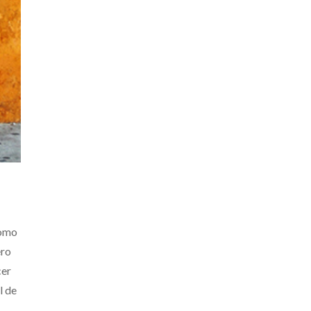
como
ero
cer
l de