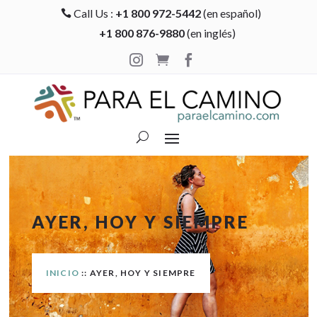
Call Us :
+1 800 972-5442
(en español)

+1 800 876-9880
(en inglés)



AYER, HOY Y SIEMPRE
INICIO
:: AYER, HOY Y SIEMPRE