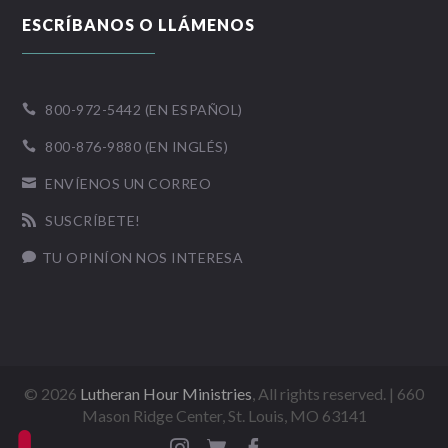
ESCRÍBANOS O LLÁMENOS
800-972-5442 (EN ESPAÑOL)

800-876-9880 (EN INGLÉS)

ENVÍENOS UN CORREO

SUSCRÍBETE!

TU OPINÍON NOS INTERESA

©
2026
Lutheran Hour Ministries
, All rights reserved. | 660
Mason Ridge Center, St. Louis, MO 63141


