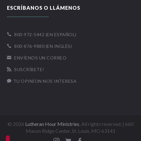
ESCRÍBANOS O LLÁMENOS
800-972-5442 (EN ESPAÑOL)

800-876-9880 (EN INGLÉS)

ENVÍENOS UN CORREO

SUSCRÍBETE!

TU OPINÍON NOS INTERESA

©
2026
Lutheran Hour Ministries
, All rights reserved. | 660
Mason Ridge Center, St. Louis, MO 63141


