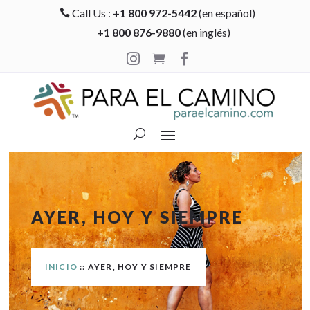
Call Us :
+1 800 972-5442
(en español)

+1 800 876-9880
(en inglés)



AYER, HOY Y SIEMPRE
INICIO
:: AYER, HOY Y SIEMPRE