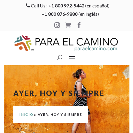
Call Us :
+1 800 972-5442
(en español)

+1 800 876-9880
(en inglés)



AYER, HOY Y SIEMPRE
INICIO
:: AYER, HOY Y SIEMPRE