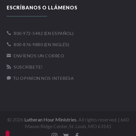
ESCRÍBANOS O LLÁMENOS
800-972-5442 (EN ESPAÑOL)

800-876-9880 (EN INGLÉS)

ENVÍENOS UN CORREO

SUSCRÍBETE!

TU OPINÍON NOS INTERESA

©
2026
Lutheran Hour Ministries
, All rights reserved. | 660
Mason Ridge Center, St. Louis, MO 63141


