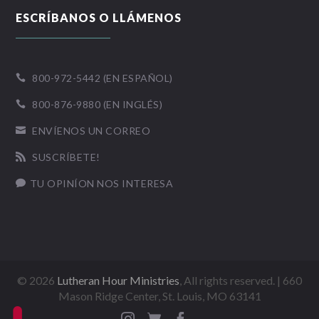
ESCRÍBANOS O LLÁMENOS
800-972-5442 (EN ESPAÑOL)

800-876-9880 (EN INGLÉS)

ENVÍENOS UN CORREO

SUSCRÍBETE!

TU OPINÍON NOS INTERESA

©
2026
Lutheran Hour Ministries
, All rights reserved. | 660
Mason Ridge Center, St. Louis, MO 63141


