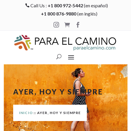
Call Us :
+1 800 972-5442
(en español)

+1 800 876-9880
(en inglés)



AYER, HOY Y SIEMPRE
INICIO
:: AYER, HOY Y SIEMPRE