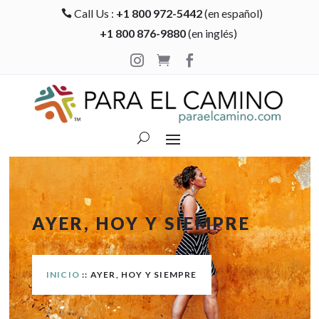
Call Us :
+1 800 972-5442
(en español)

+1 800 876-9880
(en inglés)



AYER, HOY Y SIEMPRE
INICIO
:: AYER, HOY Y SIEMPRE