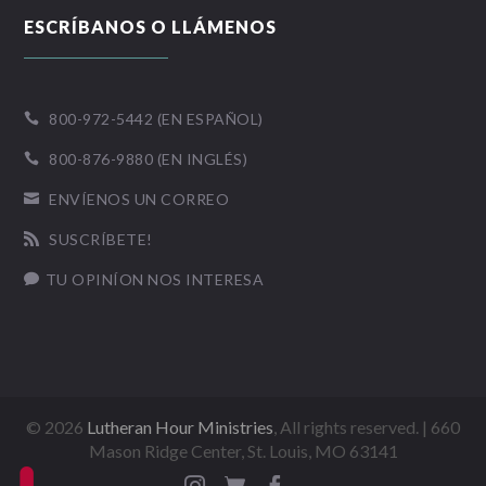
ESCRÍBANOS O LLÁMENOS
800-972-5442 (EN ESPAÑOL)

800-876-9880 (EN INGLÉS)

ENVÍENOS UN CORREO

SUSCRÍBETE!

TU OPINÍON NOS INTERESA

©
2026
Lutheran Hour Ministries
, All rights reserved. | 660
Mason Ridge Center, St. Louis, MO 63141


