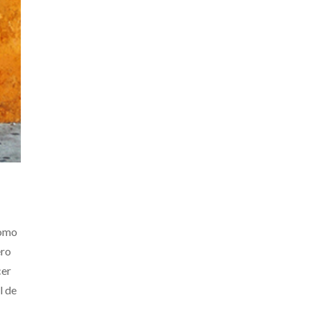
como
ero
cer
l de