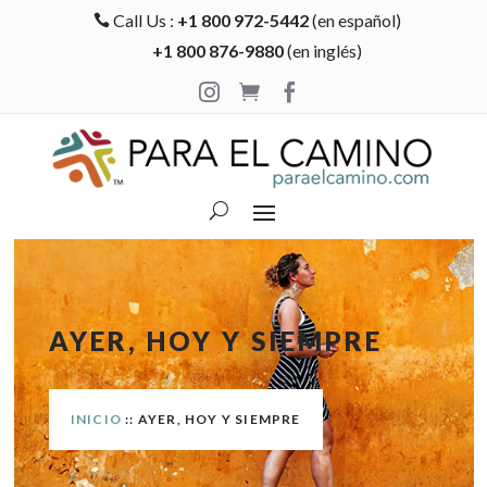
Call Us :
+1 800 972-5442
(en español)

+1 800 876-9880
(en inglés)



AYER, HOY Y SIEMPRE
INICIO
:: AYER, HOY Y SIEMPRE