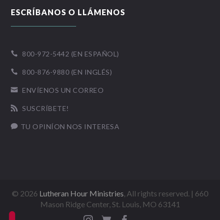
ESCRÍBANOS O LLÁMENOS
800-972-5442 (EN ESPAÑOL)

800-876-9880 (EN INGLÉS)

ENVÍENOS UN CORREO

SUSCRÍBETE!

TU OPINÍON NOS INTERESA

©
2026
Lutheran Hour Ministries
, All rights reserved. | 660
Mason Ridge Center, St. Louis, MO 63141


