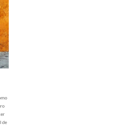
como
ero
cer
l de