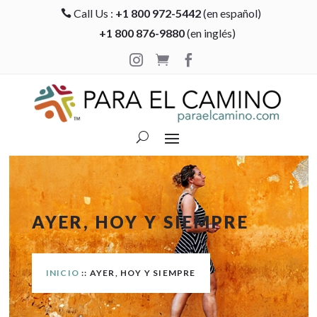
Call Us :
+1 800 972-5442
(en español)

+1 800 876-9880
(en inglés)



AYER, HOY Y SIEMPRE
INICIO
:: AYER, HOY Y SIEMPRE