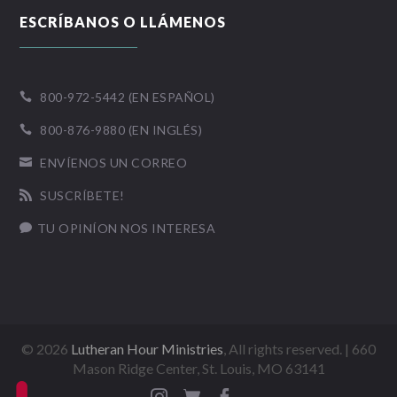
ESCRÍBANOS O LLÁMENOS
800-972-5442 (EN ESPAÑOL)

800-876-9880 (EN INGLÉS)

ENVÍENOS UN CORREO

SUSCRÍBETE!

TU OPINÍON NOS INTERESA

©
2026
Lutheran Hour Ministries
, All rights reserved. | 660
Mason Ridge Center, St. Louis, MO 63141


