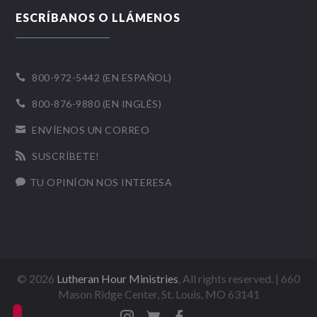
ESCRÍBANOS O LLÁMENOS
800-972-5442 (EN ESPAÑOL)

800-876-9880 (EN INGLÉS)

ENVÍENOS UN CORREO

SUSCRÍBETE!

TU OPINÍON NOS INTERESA

©
2026
Lutheran Hour Ministries
, All rights reserved. | 660
Mason Ridge Center, St. Louis, MO 63141


