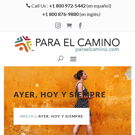
Call Us :
+1 800 972-5442
(en español)

+1 800 876-9880
(en inglés)



AYER, HOY Y SIEMPRE
INICIO
:: AYER, HOY Y SIEMPRE