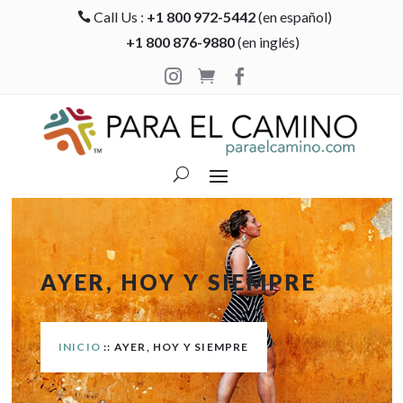
Call Us :
+1 800 972-5442
(en español)

+1 800 876-9880
(en inglés)



AYER, HOY Y SIEMPRE
INICIO
:: AYER, HOY Y SIEMPRE