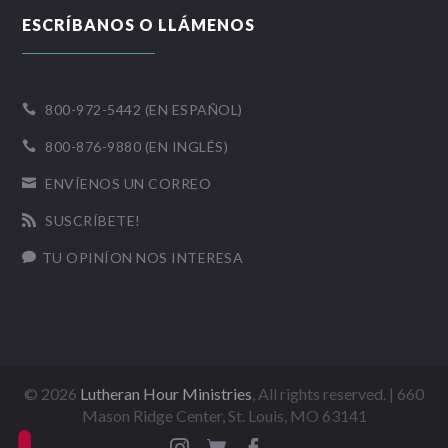
ESCRÍBANOS O LLÁMENOS
800-972-5442 (EN ESPAÑOL)

800-876-9880 (EN INGLÉS)

ENVÍENOS UN CORREO

SUSCRÍBETE!

TU OPINÍON NOS INTERESA

©
2026
Lutheran Hour Ministries
, All rights reserved. | 660
Mason Ridge Center, St. Louis, MO 63141


