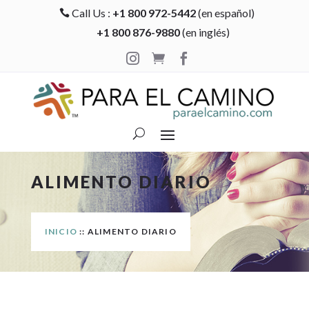
Call Us :
+1 800 972-5442
(en español)

+1 800 876-9880
(en inglés)



ALIMENTO DIARIO
INICIO
:: ALIMENTO DIARIO