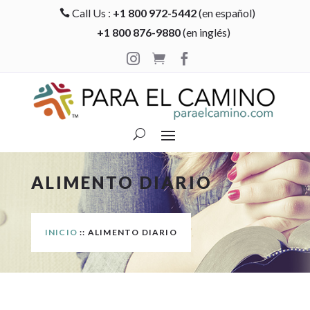
Call Us :
+1 800 972-5442
(en español)

+1 800 876-9880
(en inglés)



ALIMENTO DIARIO
INICIO
:: ALIMENTO DIARIO